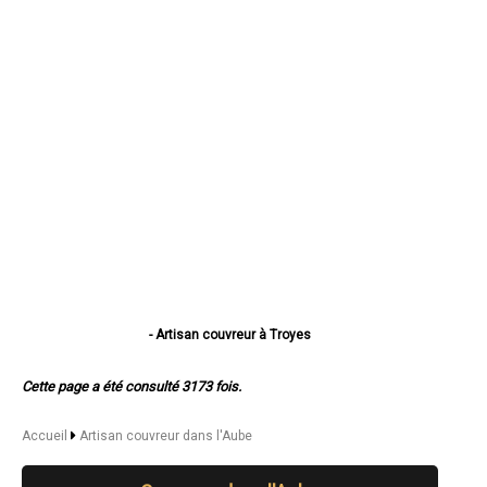
- Artisan couvreur à Troyes
- Artisan couvreur à Romilly-sur-Seine
- Artisan couvreur à La Chapelle-Saint-Luc
Cette page a été consulté 3173 fois.
- Artisan couvreur à Saint-André-les-Vergers
- Artisan couvreur à Sainte-Savine
- Artisan couvreur à Saint-Julien-les-Villas
Accueil
Artisan couvreur dans l'Aube
- Artisan couvreur à Nogent-sur-Seine
- Artisan couvreur à Bar-sur-Aube