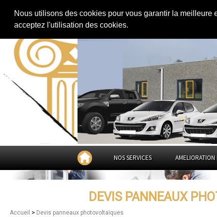
Extension de maison
|
Rénovation de maison
|
Aménagement des combles
Nous utilisons des cookies pour vous garantir la meilleure 
Devis panneaux photovoltaïqu
acceptez l'utilisation des cookies.
NOS SERVICES
AMELIORATION 
DEVIS PANNEAUX PHO
>
Accueil
Devis panneaux photovoltaïques