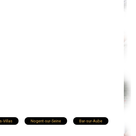
s-Villas
Nogent-sur-Seine
Bar-sur-Aube
sur-Aube
Saint-Lyé