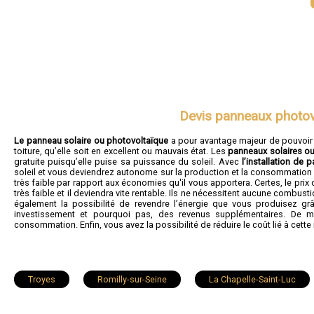
Devis panneaux photov
Le panneau solaire ou photovoltaïque
a pour avantage majeur de pouvoir êt
toiture, qu’elle soit en excellent ou mauvais état. Les
panneaux solaires o
gratuite puisqu’elle puise sa puissance du soleil. Avec
l’installation de 
soleil et vous deviendrez autonome sur la production et la consommation de
très faible par rapport aux économies qu'il vous apportera. Certes, le prix 
très faible et il deviendra vite rentable. Ils ne nécessitent aucune comb
également la possibilité de revendre l’énergie que vous produisez grâ
investissement et pourquoi pas, des revenus supplémentaires. De mêm
consommation. Enfin, vous avez la possibilité de réduire le coût lié à cette i
Troyes
Romilly-sur-Seine
La Chapelle-Saint-Luc
Pont-Sainte-Marie
Bar-sur-Seine
Noës-près-Troyes