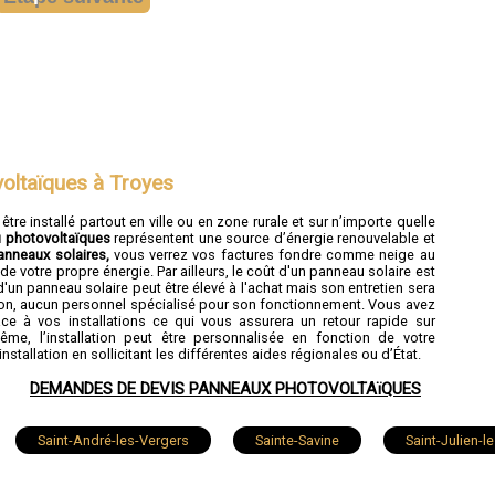
oltaïques à Troyes
re installé partout en ville ou en zone rurale et sur n’importe quelle
u photovoltaïques
représentent une source d’énergie renouvelable et
panneaux solaires,
vous verrez vos factures fondre comme neige au
 votre propre énergie. Par ailleurs, le coût d'un panneau solaire est
d'un panneau solaire peut être élevé à l'achat mais son entretien sera
ustion, aucun personnel spécialisé pour son fonctionnement. Vous avez
ce à vos installations ce qui vous assurera un retour rapide sur
e, l’installation peut être personnalisée en fonction de votre
nstallation en sollicitant les différentes aides régionales ou d’État.
DEMANDES DE DEVIS PANNEAUX PHOTOVOLTAïQUES
Saint-André-les-Vergers
Sainte-Savine
Saint-Julien-le
Brienne-le-Château
Rosières-près-Troyes
Arcis-