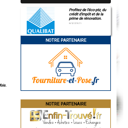
Profitez de l'éco-ptz, du
crédit d'impôt et de la
prime de rénovation.
N°E157671
NOTRE PARTENAIRE
ois.
NOTRE PARTENAIRE