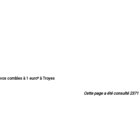
e vos combles à 1 euro* à Troyes
 combles à 1 euro* à Romilly-sur-Seine
ombles à 1 euro* à La Chapelle-Saint-Luc
Cette page a été consulté 2371 f
mbles à 1 euro* à Saint-André-les-Vergers
os combles à 1 euro* à Sainte-Savine
mbles à 1 euro* à Saint-Julien-les-Villas
 combles à 1 euro* à Nogent-sur-Seine
os combles à 1 euro* à Bar-sur-Aube
 combles à 1 euro* à Pont-Sainte-Marie
os combles à 1 euro* à Bar-sur-Seine
 combles à 1 euro* à Noës-près-Troyes