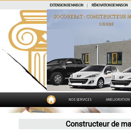
EXTENSION DE MAISON
RÉNOVATION DE MAISON
|
SOCOREBAT : CONSTRUCTEUR M
l'Aube
NOS SERVICES
AMELIORATION 
Constructeur de mai