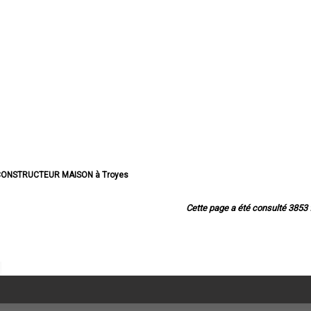
CONSTRUCTEUR MAISON à Troyes
RUCTEUR MAISON à Romilly-sur-Seine
CTEUR MAISON à La Chapelle-Saint-Luc
Cette page a été consulté 3853 f
TEUR MAISON à Saint-André-les-Vergers
STRUCTEUR MAISON à Sainte-Savine
CTEUR MAISON à Saint-Julien-les-Villas
TRUCTEUR MAISON à Nogent-sur-Seine
NSTRUCTEUR MAISON à Bar-sur-Aube
RUCTEUR MAISON à Pont-Sainte-Marie
STRUCTEUR MAISON à Bar-sur-Seine
TRUCTEUR MAISON à Noës-près-Troyes