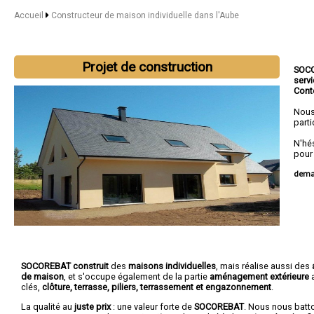
Accueil
Constructeur de maison individuelle dans l'Aube
Projet de construction
SOC
serv
Cont
Nous
parti
N'hé
pour
deman
SOCOREBAT construit
des
maisons individuelles
, mais réalise aussi des
de maison
, et s'occupe également de la partie
aménagement extérieure
a
clés,
clôture, terrasse, piliers, terrassement et engazonnement
.
La qualité au
juste prix
: une valeur forte de
SOCOREBAT
. Nous nous batt