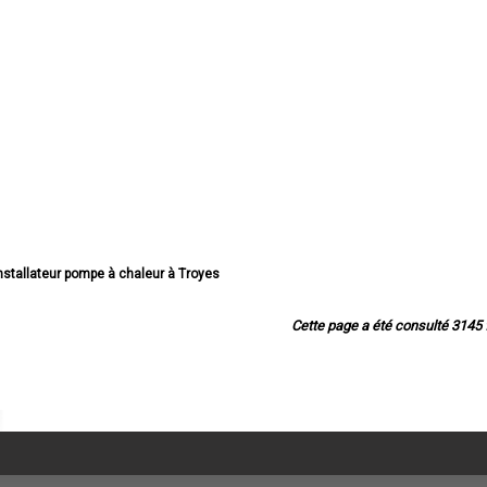
installateur pompe à chaleur à Troyes
lateur pompe à chaleur à Romilly-sur-Seine
teur pompe à chaleur à La Chapelle-Saint-Luc
Cette page a été consulté 3145 f
eur pompe à chaleur à Saint-André-les-Vergers
allateur pompe à chaleur à Sainte-Savine
teur pompe à chaleur à Saint-Julien-les-Villas
llateur pompe à chaleur à Nogent-sur-Seine
tallateur pompe à chaleur à Bar-sur-Aube
lateur pompe à chaleur à Pont-Sainte-Marie
allateur pompe à chaleur à Bar-sur-Seine
llateur pompe à chaleur à Noës-près-Troyes