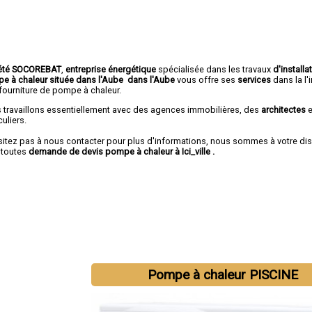
été SOCOREBAT
,
entreprise énergétique
spécialisée dans les travaux
d'installa
e à chaleur
située dans l'Aube dans l'Aube
vous offre ses
services
dans la l'i
 fourniture de pompe à chaleur.
 travaillons essentiellement avec des agences immobilières, des
architectes
e
culiers.
sitez pas à nous contacter pour plus d'informations, nous sommes à votre di
 toutes
demande de devis pompe à chaleur à Ici_ville
.
Pompe à chaleur PISCINE