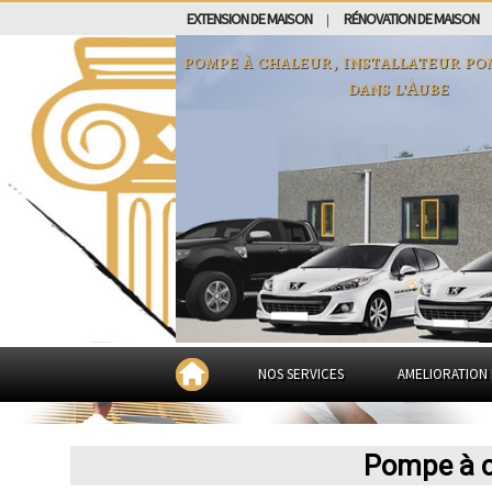
EXTENSION DE MAISON
RÉNOVATION DE MAISON
|
pompe à chaleur, installateur po
dans
l'Aube
NOS SERVICES
AMELIORATION 
Pompe à c