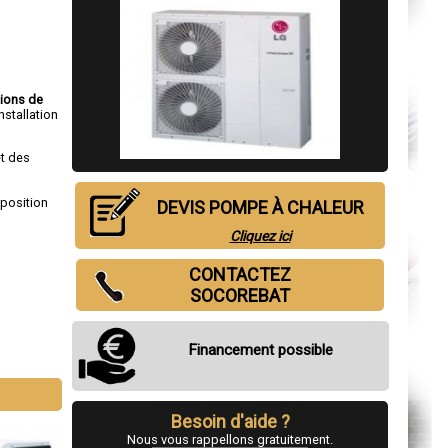
tions de
nstallation
t des
sposition
DEVIS POMPE À CHALEUR
Cliquez ici
CONTACTEZ
SOCOREBAT
Financement possible
Besoin d'aide ?
Nous vous rappellons gratuitement.