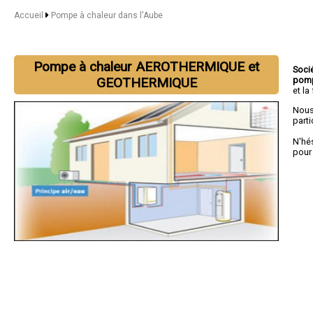
Accueil
Pompe à chaleur dans l'Aube
Pompe à chaleur AEROTHERMIQUE et
Soci
pomp
GEOTHERMIQUE
et la
Nous
parti
N'hé
pour