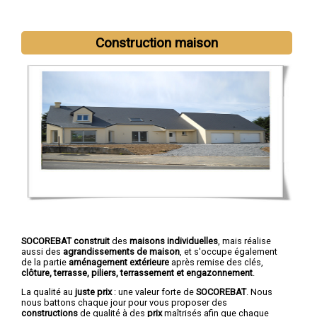
Construction maison
Nous intervenons aussi dans les villes suivantes :
Troyes
,
Romilly-sur-Seine
,
La Chapelle-Saint-Luc
,
Saint-André-les-
Vergers
,
Sainte-Savine
,
Saint-Julien-les-Villas
,
Nogent-sur-
Seine
,
Bar-sur-Aube
,
Pont-Sainte-Marie
,
Bar-sur-Seine
SOCOREBAT construit
des
maisons individuelles
, mais réalise
aussi des
agrandissements de maison
, et s'occupe également
de la partie
aménagement extérieure
après remise des clés,
clôture, terrasse, piliers, terrassement et engazonnement
.
La qualité au
juste prix
: une valeur forte de
SOCOREBAT
. Nous
nous battons chaque jour pour vous proposer des
constructions
de qualité à des
prix
maîtrisés afin que chaque