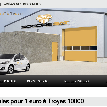
AMÉNAGEMENT DES COMBLES
|
uro* à
Troyes
DE L'HABITAT
DEVIS TRAVAUX
NOS REALISATIONS
bles pour 1 euro à Troyes 10000