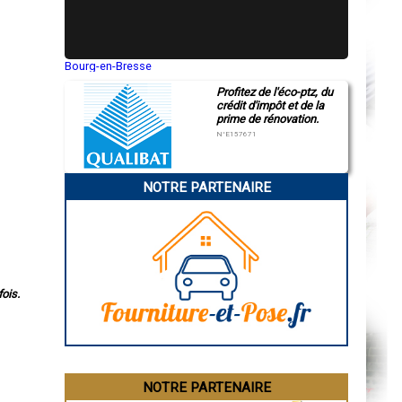
Bourg-en-Bresse
Saint-Quentin
Profitez de l'éco-ptz, du
Montluçon
crédit d'impôt et de la
Manosque
prime de rénovation.
Gap
Nice
N°E157671
Annonay
Charleville-Mézières
Pamiers
NOTRE PARTENAIRE
Troyes
Narbonne
Rodez
Marseille
Caen
Aurillac
Angoulême
La Rochelle
ois.
Bourges
Brive-la-Gaillarde
Dijon
Saint-Brieuc
Guéret
Périgueux
Besançon
NOTRE PARTENAIRE
Valence