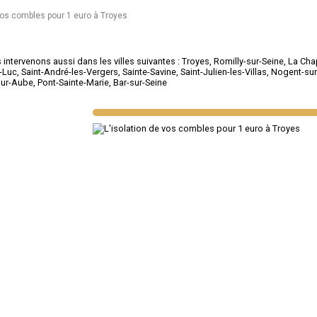
vos combles pour 1 euro à Troyes
intervenons aussi dans les villes suivantes :
Troyes
,
Romilly-sur-Seine
,
La Cha
t-Luc
,
Saint-André-les-Vergers
,
Sainte-Savine
,
Saint-Julien-les-Villas
,
Nogent-sur
sur-Aube
,
Pont-Sainte-Marie
,
Bar-sur-Seine