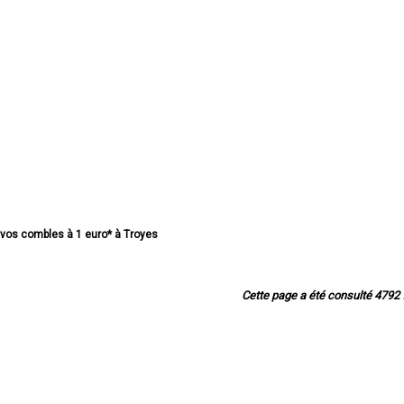
e vos combles à 1 euro* à Troyes
 combles à 1 euro* à Romilly-sur-Seine
ombles à 1 euro* à La Chapelle-Saint-Luc
mbles à 1 euro* à Saint-André-les-Vergers
Cette page a été consulté 4792 f
os combles à 1 euro* à Sainte-Savine
mbles à 1 euro* à Saint-Julien-les-Villas
 combles à 1 euro* à Nogent-sur-Seine
os combles à 1 euro* à Bar-sur-Aube
 combles à 1 euro* à Pont-Sainte-Marie
os combles à 1 euro* à Bar-sur-Seine
 combles à 1 euro* à Noës-près-Troyes