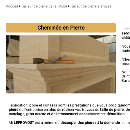
Accueil
Tailleur de pierre dans l'Aube
Tailleur de pierre à Troyes
Cheminée en Pierre
L'en
serv
chât
Nous
parti
N'hé
pour
Nous 
Sain
Bar-
Fabrication, pose et conseils sont les prestations que vous prodigueron
pierre
de l'entreprise en plus de réaliser vos travaux de
taille de pierre, 
carrelage, gros oeuvre et de terrassement assainissement démolition
.
Mr
LEPROVOST
est à même de
découper des pierres à la demande
, sur 