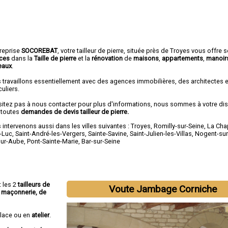
treprise
SOCOREBAT
,
votre tailleur de pierre
, située près de Troyes vous offre 
ices
dans la
Taille de pierre
et la
rénovation
de
maisons
,
appartements
,
manoir
eaux
.
 travaillons essentiellement avec des agences immobilières, des architectes 
culiers.
sitez pas à nous contacter pour plus d'informations, nous sommes à votre di
 toutes
demandes de devis tailleur de pierre.
intervenons aussi dans les villes suivantes :
Troyes
,
Romilly-sur-Seine
,
La Cha
t-Luc
,
Saint-André-les-Vergers
,
Sainte-Savine
,
Saint-Julien-les-Villas
,
Nogent-sur
sur-Aube
,
Pont-Sainte-Marie
,
Bar-sur-Seine
t les 2
tailleurs de
Voute Jambage Corniche
de maçonnerie, de
place ou en
atelier
.