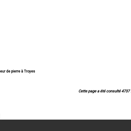
lleur de pierre à Troyes
de pierre à Romilly-sur-Seine
 pierre à La Chapelle-Saint-Luc
pierre à Saint-André-les-Vergers
Cette page a été consulté 4737 f
r de pierre à Sainte-Savine
 pierre à Saint-Julien-les-Villas
 de pierre à Nogent-sur-Seine
ur de pierre à Bar-sur-Aube
de pierre à Pont-Sainte-Marie
r de pierre à Bar-sur-Seine
 de pierre à Noës-près-Troyes
de pierre à Brienne-le-Château