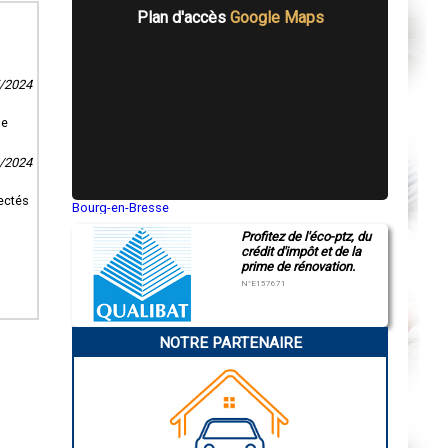
Plan d'accès
Google Maps
5/2024
se
6/2024
pectés
Bourg-en-Bresse
Saint-Quentin
Profitez de l'éco-ptz, du
Montluçon
crédit d'impôt et de la
Manosque
prime de rénovation.
Gap
Nice
N°E157671
Annonay
Charleville-Mézières
Pamiers
NOTRE PARTENAIRE
Troyes
Narbonne
Rodez
Marseille
Caen
Aurillac
Angoulême
La Rochelle