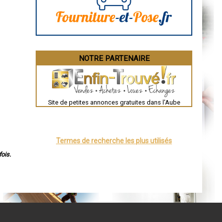
Bourges
Brive-la-Gaillarde
Dijon
Saint-Brieuc
Guéret
Périgueux
Besançon
NOTRE PARTENAIRE
Valence
Évreux
Chartres
Brest
Nîmes
Toulouse
Site de petites annonces gratuites dans l'Aube
Auch
Bordeaux
Montpellier
Rennes
Châteauroux
Termes de recherche les plus utilisés
Tours
Grenoble
ois.
Dole
Mont-de-Marsan
Blois
Saint-Étienne
Le Puy-en-Velay
Nantes
Orléans
Cahors
Agen