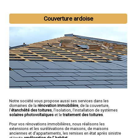
Nous intervenons aussi dans les villes suivantes :
Troyes
,
Couverture ardoise
Romilly-sur-Seine
,
La Chapelle-Saint-Luc
,
Saint-André-les-
Vergers
,
Sainte-Savine
,
Saint-Julien-les-Villas
,
Nogent-sur-
Seine
,
Bar-sur-Aube
,
Pont-Sainte-Marie
,
Bar-sur-Seine
Notre société vous propose aussi ses services dans les
domaines de la
rénovation immobilière
, de la couverture,
l'
étanchéité des toitures
, l'isolation, l'installation de systèmes
solaires photovoltaïques
et le
traitement des toitures
.
Pour vos rénovations immobilières, nous réalisons les
extensions et les surélévations de maisons, de maisons
anciennes et d'appartements, les remises en état après sinistre
et toute
amélioration de l' habitat
.